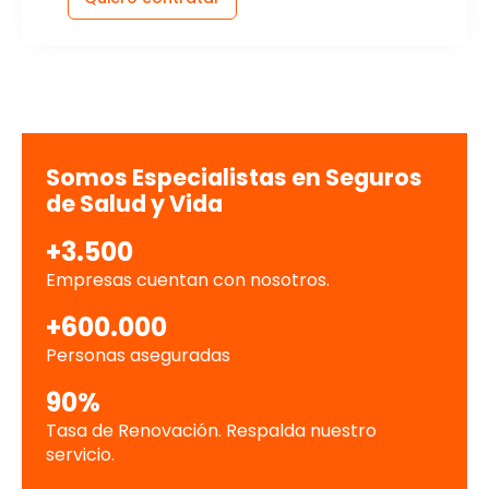
Somos Especialistas en Seguros
de Salud y Vida
+3.500
Empresas cuentan con nosotros.
+600.000
Personas aseguradas
90%
Tasa de Renovación. Respalda nuestro
servicio.