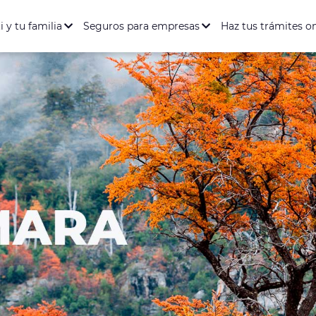
ación Salud y Dental
Seguro de Vida
Seguro de Accidente
entario Full
rófica
i y tu familia
Seguros para empresas
Haz tus trámites o