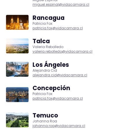
miguel.espinal@vidacamara.cl
Rancagua
Patricia Fox
patricia.fox@vidacamara.cl
Talca
Valeria Rebolledo
valeria.rebolledo@vidacamara.cl
Los Ángeles
Alejandra Cid
alejandra.cid@vidacamara.cl
Concepción
Patricia Fox
patricia.fox@vidacamara.cl
Temuco
Johanna Roa
johanna.roa@vidacamara.cl