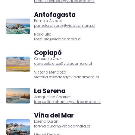
beatriz.berrocal@vidacamara.cl
Antofagasta
Pamela Álvarez
pamela.alvarez@vidacamara.cl
Rosa Lillo
rosa.lillo@vidacamara.cl
Copiapó
Consuelo Cruz
consuelo.cruz@vidacamara.cl
Victoria Mendoza
victoria.mendoza@vidacamara.cl
La Serena
Jacqueline Charrier
jacqueline.charrier@vidacamara.cl
Viña del Mar
Lorena Duran
lorena.duran@vidacamara.cl
Miguel Espinal