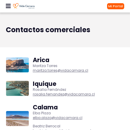
Mi Portal
Contactos comerciales
Arica
Maritza Torres
maritza.torres@vidacamara.cl
Iquique
Rosalía Fernández
rosalia.fernandez@vidacamara.cl
Calama
Elba Plaza
elba.plaza@vidacamara.cl
Beatriz Berrocal