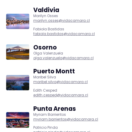
Valdivia
Marilyn Osses
marilyn.osses@vidacamara.cl
Fabiola Bastidas
fabiola.bastidas@vidacamara.cl
Osorno
Olga Valenzuela
olga.valenzuela@vidacamara.cl
Puerto Montt
Maribel Silva
maribel.silva@vidacamara.cl
Edith Cesped
edith.cesped@vidacamara.cl
Punta Arenas
Myriam Barrientos
myriam.barrientos@vidacamara.cl
Patricio Pinda