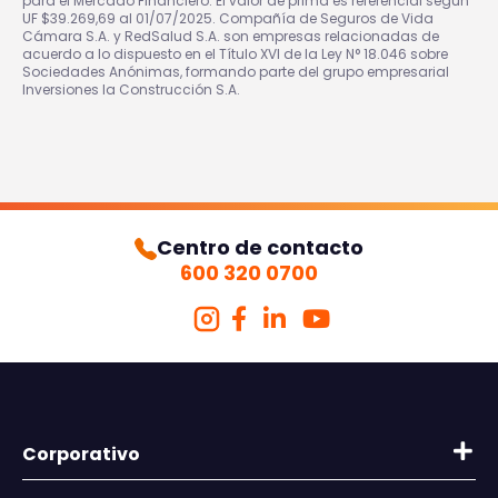
para el Mercado Financiero. El valor de prima es referencial según
UF $39.269,69 al 01/07/2025. Compañía de Seguros de Vida
Cámara S.A. y RedSalud S.A. son empresas relacionadas de
acuerdo a lo dispuesto en el Título XVI de la Ley N° 18.046 sobre
Sociedades Anónimas, formando parte del grupo empresarial
Inversiones la Construcción S.A.
Centro de contacto
600 320 0700
Corporativo