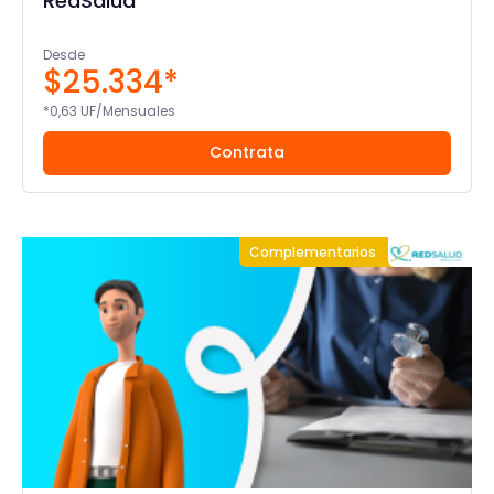
RedSalud
Desde
$25.334*
*0,63 UF/Mensuales
Contrata
Complementarios