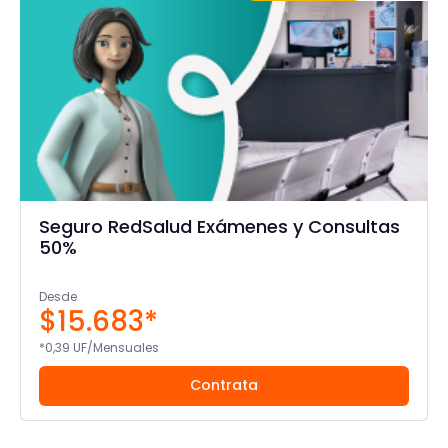
Seguro RedSalud Exámenes y Consultas
50%
Desde
$15.683*
*0,39 UF/Mensuales
Contrata