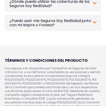
¿Dónde puedo utilizar las coberturas de los
Seguros Soy RedSalud?
¿Puedo usar mis Seguros Soy RedSalud junto
con mi Isapre o Fonasa?
TÉRMINOS Y CONDICIONES DEL PRODUCTO
Los seguros son otorgados por Compañía de Seguros de Vida
Cámara S.A. y sus términos, caracteristicas, exclusiones y demás
condiciones se encuentran incorporados bajo los códigos
POL320220210, POL320230475, POL320240075, POL 320240074, POL
320240075, POL320230367 y POL320230413 del Depósito de Pólizas
de la Comisión para el Mercado Financiero y en sus respectivas
condiciones particulares. El valor de $14.530 detallado en nuestra
campaña digital corresponde al plan del "Seguro RedSalud
Exámenes y Consultas 50%", cuyas condiciones generales se
encuentran inscritas bajo el código POL320220210 de la Comisión