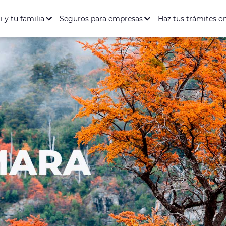
ación Salud y Dental
Seguro de Vida
Seguro de Accidente
entario Full
rófica
i y tu familia
Seguros para empresas
Haz tus trámites o