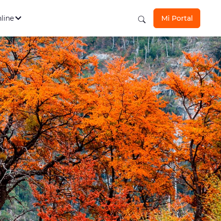
s Personales
Ver todos
los seguros aquí
nline
Mi Portal