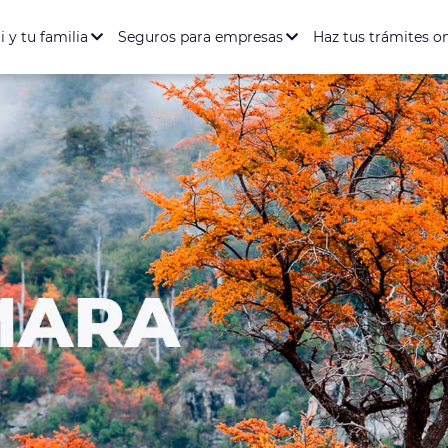
ación Salud y Dental
Seguro de Vida
Seguro de Accidente
entario Full
rófica
i y tu familia
Seguros para empresas
Haz tus trámites o