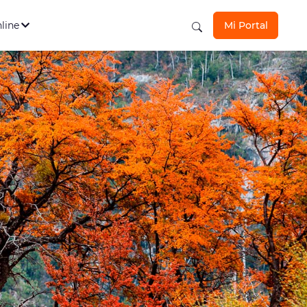
s Personales
Ver todos
los seguros aquí
nline
Mi Portal