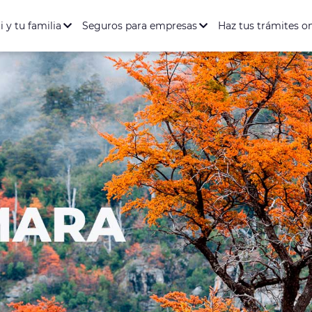
ación Salud y Dental
Seguro de Vida
Seguro de Accidente
entario Full
rófica
i y tu familia
Seguros para empresas
Haz tus trámites o