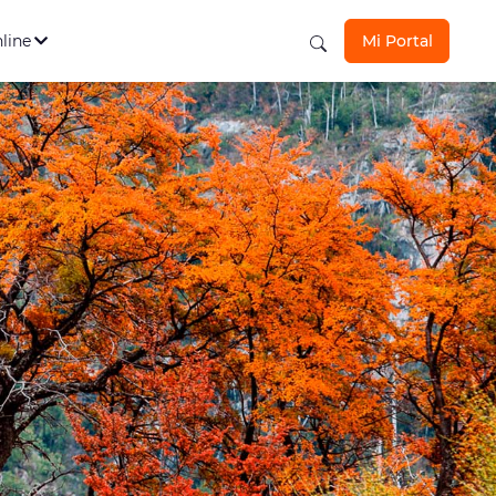
s Personales
Ver todos
los seguros aquí
nline
Mi Portal