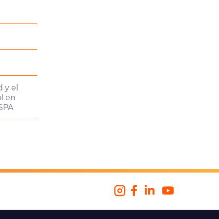
 y el
l en
SPA