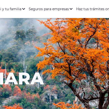
ación Salud y Dental
Seguro de Vida
Seguro de Accidente
entario Full
rófica
i y tu familia
Seguros para empresas
Haz tus trámites o