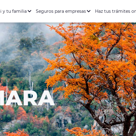
ación Salud y Dental
Seguro de Vida
Seguro de Accidente
entario Full
rófica
i y tu familia
Seguros para empresas
Haz tus trámites o