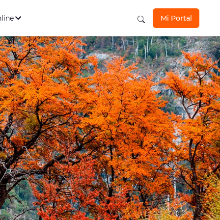
s Personales
Ver todos
los seguros aquí
nline
Mi Portal