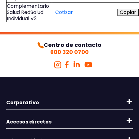
Complementario
Salud RedSalud
Cotizar
Copiar
Individual V2
Centro de contacto
600 320 0700
Corporativo
Quienes somos
Accesos directos
Memorias
Información General
Seguros para ti y tu familia