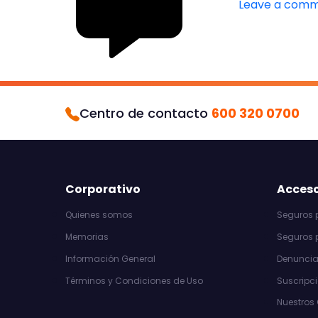
Leave a com
Centro de contacto
600 320 0700
Corporativo
Acceso
Quienes somos
Seguros p
Memorias
Seguros 
Información General
Denuncia 
Términos y Condiciones de Uso
Suscripci
Nuestros 