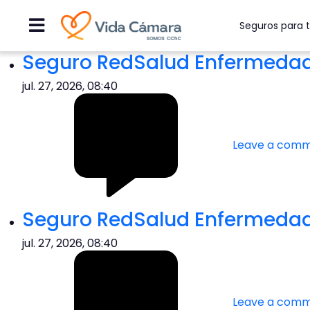
Complementario de Salud
Reembolso
Amplia
SoyRedSalud Compleme
Complementario de Salud Pyme Digital
Denunciar un siniestro de vida
+ extensión catastrófi
Seguros para t
Seguro RedSalud Enfermedade
jul. 27, 2026, 08:40
Leave a com
Seguro RedSalud Enfermedade
jul. 27, 2026, 08:40
Leave a com