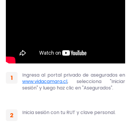
Ingresa al portal privado de asegurados en
1
www.vidacamara.cl
, selecciona "Iniciar
sesión" y luego haz clic en "Asegurados".
Inicia sesión con tu RUT y clave personal.
2