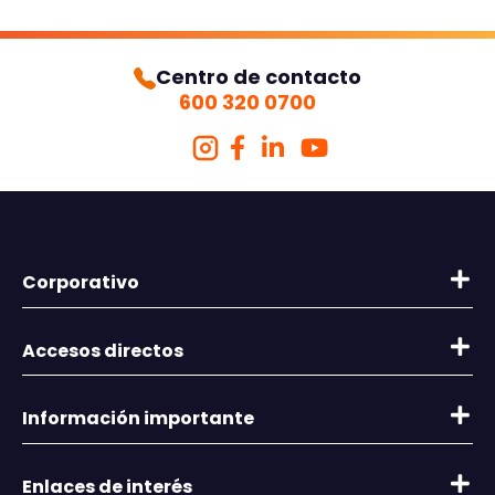
Centro de contacto
600 320 0700
Corporativo
Quienes somos
Accesos directos
Memorias
Información General
Seguros para ti y tu familia
Información importante
Términos y Condiciones de Uso
Seguros para empresas
Denuncia tu Siniestro
Concursos Bases Legales
Enlaces de interés