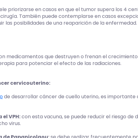
ele priorizarse en casos en que el tumor supera los 4 cen
a cirugía. También puede contemplarse en casos excep
uir las posibilidades de una reaparición de la enfermedad.
on medicamentos que destruyen o frenan el crecimiento 
erapia para potenciar el efecto de las radiaciones.
cer cervicouterino:
go
de desarrollar cáncer de cuello uterino, es importante c
 el VPH:
con esta vacuna, se puede reducir el riesgo de d
ho virus.
ba de Papanicolaou:
se debe realizar frecuentemente pa