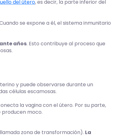
uello del útero
, es decir, la parte inferior del
 Cuando se expone a él, el sistema inmunitario
rante años
. Esto contribuye al proceso que
rosas.
uterino y puede observarse durante un
adas células escamosas.
conecta la vagina con el útero. Por su parte,
ue producen moco.
n llamada zona de transformación).
La