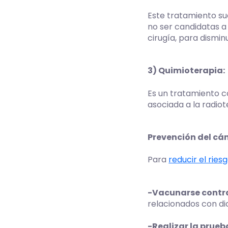
Este tratamiento su
no ser candidatas 
cirugía, para dismin
3) Quimioterapia:
Es un tratamiento c
asociada a la radiot
Prevención del cán
Para
reducir el ries
-Vacunarse contra
relacionados con dic
-Realizar la prue