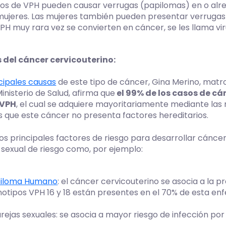
os de VPH pueden causar verrugas (papilomas) en o alrede
eres. Las mujeres también pueden presentar verrugas en 
PH muy rara vez se convierten en cáncer, se les llama viru
 del cáncer cervicouterino:
cipales causas
de este tipo de cáncer, Gina Merino, ma
inisterio de Salud, afirma que
el 99% de los casos de cá
 VPH
, el cual se adquiere mayoritariamente mediante las 
que este cáncer no presenta factores hereditarios.
os principales factores de riesgo para desarrollar cánce
sexual de riesgo como, por ejemplo:
apiloma Humano
: el cáncer cervicouterino se asocia a la
enotipos VPH 16 y 18 están presentes en el 70% de esta e
arejas sexuales: se asocia a mayor riesgo de infección por