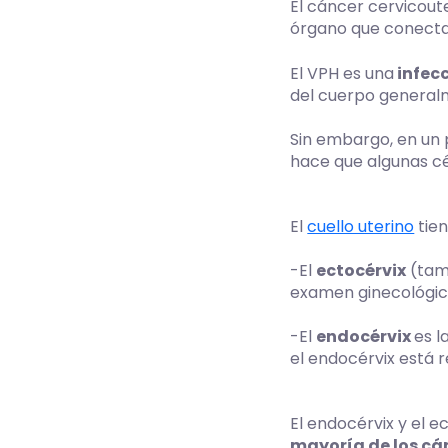
El cáncer cervicout
órgano que conecta 
El VPH es una
infecc
del cuerpo generalm
Sin embargo, en un
hace que algunas cél
El
cuello uterino
tien
-El
ectocérvix
(tamb
examen ginecológico
-El
endocérvix
es l
el endocérvix está 
El endocérvix y el 
mayoría de los cán