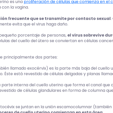
erino es una
proliferación de células que comienza en el c
con la vagina.
ión frecuente que se transmite por contacto sexual
.
ente evita que el virus haga daño.
 pequeño porcentaje de personas,
el virus sobrevive du
ulas del cuello del útero se conviertan en células cance
e principalmente dos partes:
ién llamado exocérvix) es la parte más baja del cuello 
. Éste está revestido de células delgadas y planas llam
a parte interna del cuello uterino que forma el canal que 
revestido de células glandulares en forma de columna q
ectocévix se juntan en la unión escamocolumnar (tambié
ceres de cuello uterino comienzan en esta área.