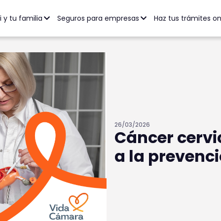
ción Salud y Dental
Seguro de Vida
Seguro de Accidentes
ntario Full 70%
ca
i y tu familia
Seguros para empresas
Haz tus trámites o
26/03/2026
Cáncer cervic
a la prevenc