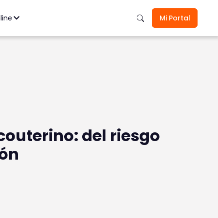
 Personales
Ver todos
los seguros aquí
nline
Mi Portal
outerino: del riesgo
ión