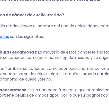
pos de cáncer de cuello uterino?
llo uterino llevan el nombre del tipo de célula donde co
pales
son los siguientes:
élulas escamosas
: La mayoría de estos cánceres (hast
se conocen como carcinomas epidermoides, y se originan
ma
: También se conocen como adenocarcinomas cervicales,
adenocarcinoma de células claras, también llamado carc
arcinoma de cuello uterino.
enoescamoso
: Es un tipo poco frecuente que combina c
tiene células de ambos tipos, por lo que su diagnóstico