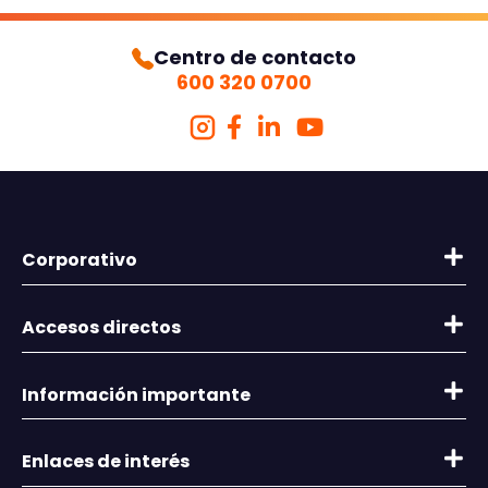
Centro de contacto
600 320 0700
Corporativo
Quienes somos
Accesos directos
Memorias
Información General
Seguros para ti y tu familia
Información importante
Términos y Condiciones de Uso
Seguros para empresas
Denuncia tu Siniestro
Concursos Bases Legales
Enlaces de interés
Suscripción Digital
Contactos comerciales