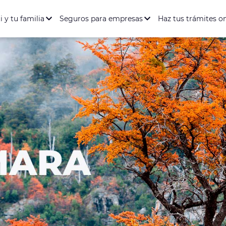
ación Salud y Dental
Seguro de Vida
Seguro de Accidente
entario Full
rófica
i y tu familia
Seguros para empresas
Haz tus trámites o