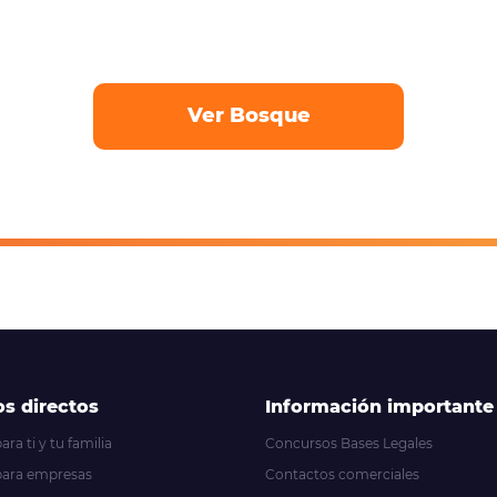
Ver Bosque
s directos
Información importante
ra ti y tu familia
Concursos Bases Legales
para empresas
Contactos comerciales