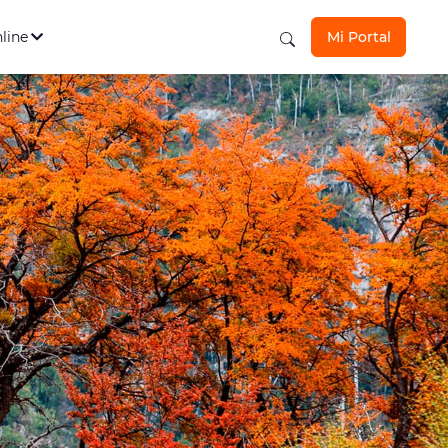
s Personales
Ver todos
los seguros aquí
nline
Mi Portal