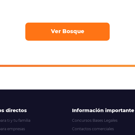
Ver Bosque
s directos
Información importante
ra ti y tu familia
Concursos Bases Legales
para empresas
Contactos comerciales