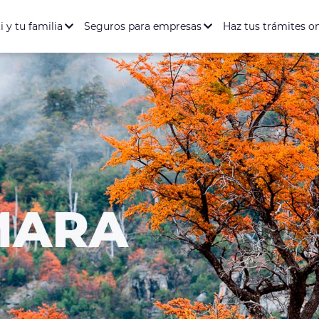
ación Salud y Dental
Seguro de Vida
Seguro de Accidente
entario Full
rófica
i y tu familia
Seguros para empresas
Haz tus trámites o