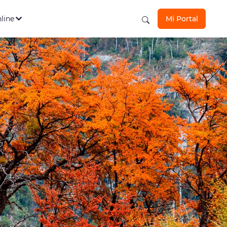
s Personales
Ver todos
los seguros aquí
nline
Mi Portal